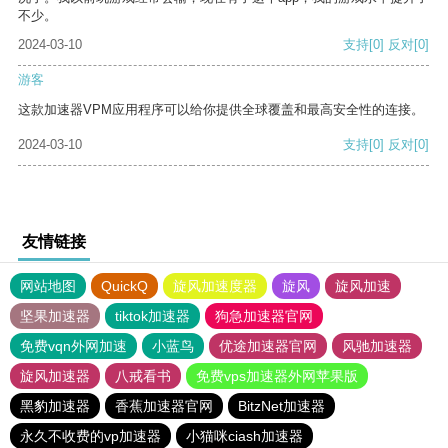
不少。
2024-03-10
支持
[0]
反对
[0]
游客
这款加速器VPM应用程序可以给你提供全球覆盖和最高安全性的连接。
2024-03-10
支持
[0]
反对
[0]
友情链接
网站地图
QuickQ
旋风加速度器
旋风
旋风加速
坚果加速器
tiktok加速器
狗急加速器官网
免费vqn外网加速
小蓝鸟
优途加速器官网
风驰加速器
旋风加速器
八戒看书
免费vps加速器外网苹果版
黑豹加速器
香蕉加速器官网
BitzNet加速器
永久不收费的vp加速器
小猫咪ciash加速器