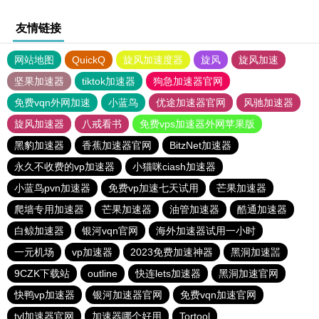
友情链接
网站地图
QuickQ
旋风加速度器
旋风
旋风加速
坚果加速器
tiktok加速器
狗急加速器官网
免费vqn外网加速
小蓝鸟
优途加速器官网
风驰加速器
旋风加速器
八戒看书
免费vps加速器外网苹果版
黑豹加速器
香蕉加速器官网
BitzNet加速器
永久不收费的vp加速器
小猫咪ciash加速器
小蓝鸟pvn加速器
免费vp加速七天试用
芒果加速器
爬墙专用加速器
芒果加速器
油管加速器
酷通加速器
白鲸加速器
银河vqn官网
海外加速器试用一小时
一元机场
vp加速器
2023免费加速神器
黑洞加速噐
9CZK下载站
outline
快连lets加速器
黑洞加速官网
快鸭vp加速器
银河加速器官网
免费vqn加速官网
tyl加速器官网
加速器哪个好用
Tortool