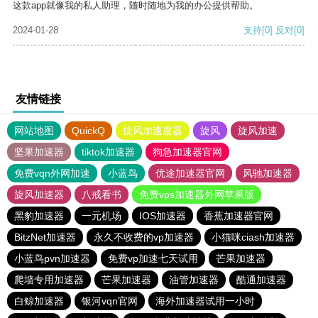
这款app就像我的私人助理，随时随地为我的办公提供帮助。
2024-01-28
支持
[0]
反对
[0]
友情链接
网站地图
QuickQ
旋风加速度器
旋风
旋风加速
坚果加速器
tiktok加速器
狗急加速器官网
免费vqn外网加速
小蓝鸟
优途加速器官网
风驰加速器
旋风加速器
八戒看书
免费vps加速器外网苹果版
黑豹加速器
一元机场
IOS加速器
香蕉加速器官网
BitzNet加速器
永久不收费的vp加速器
小猫咪ciash加速器
小蓝鸟pvn加速器
免费vp加速七天试用
芒果加速器
爬墙专用加速器
芒果加速器
油管加速器
酷通加速器
白鲸加速器
银河vqn官网
海外加速器试用一小时