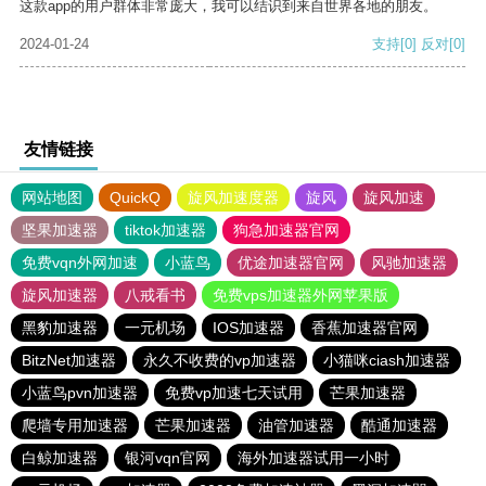
这款app的用户群体非常庞大，我可以结识到来自世界各地的朋友。
2024-01-24
支持
[0]
反对
[0]
友情链接
网站地图
QuickQ
旋风加速度器
旋风
旋风加速
坚果加速器
tiktok加速器
狗急加速器官网
免费vqn外网加速
小蓝鸟
优途加速器官网
风驰加速器
旋风加速器
八戒看书
免费vps加速器外网苹果版
黑豹加速器
一元机场
IOS加速器
香蕉加速器官网
BitzNet加速器
永久不收费的vp加速器
小猫咪ciash加速器
小蓝鸟pvn加速器
免费vp加速七天试用
芒果加速器
爬墙专用加速器
芒果加速器
油管加速器
酷通加速器
白鲸加速器
银河vqn官网
海外加速器试用一小时