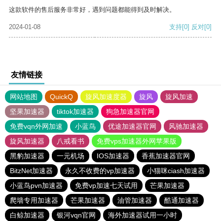
这款软件的售后服务非常好，遇到问题都能得到及时解决。
2024-01-08
支持
[0]
反对
[0]
友情链接
网站地图
QuickQ
旋风加速度器
旋风
旋风加速
坚果加速器
tiktok加速器
狗急加速器官网
免费vqn外网加速
小蓝鸟
优途加速器官网
风驰加速器
旋风加速器
八戒看书
免费vps加速器外网苹果版
黑豹加速器
一元机场
IOS加速器
香蕉加速器官网
BitzNet加速器
永久不收费的vp加速器
小猫咪ciash加速器
小蓝鸟pvn加速器
免费vp加速七天试用
芒果加速器
爬墙专用加速器
芒果加速器
油管加速器
酷通加速器
白鲸加速器
银河vqn官网
海外加速器试用一小时