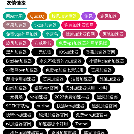
友情链接
网站地图
QuickQ
旋风加速度器
旋风
旋风加速
坚果加速器
tiktok加速器
狗急加速器官网
免费vqn外网加速
小蓝鸟
优途加速器官网
风驰加速器
旋风加速器
八戒看书
免费vps加速器外网苹果版
黑豹加速器
一元机场
IOS加速器
香蕉加速器官网
BitzNet加速器
永久不收费的vp加速器
小猫咪ciash加速器
小蓝鸟pvn加速器
免费vp加速七天试用
芒果加速器
爬墙专用加速器
芒果加速器
油管加速器
酷通加速器
白鲸加速器
银河vqn官网
海外加速器试用一小时
一元机场
vp加速器
2023免费加速神器
黑洞加速噐
9CZK下载站
outline
快连lets加速器
黑洞加速官网
快鸭vp加速器
银河加速器官网
免费vqn加速官网
tyl加速器官网
加速器哪个好用
Tortool
手机外国加速器官网
旋风加速度器
苹果加速器