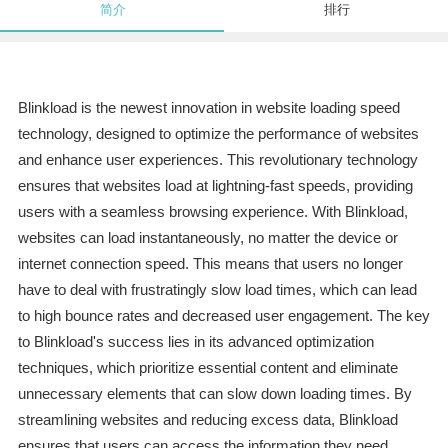
简介
排行
Blinkload is the newest innovation in website loading speed
technology, designed to optimize the performance of websites
and enhance user experiences. This revolutionary technology
ensures that websites load at lightning-fast speeds, providing
users with a seamless browsing experience. With Blinkload,
websites can load instantaneously, no matter the device or
internet connection speed. This means that users no longer
have to deal with frustratingly slow load times, which can lead
to high bounce rates and decreased user engagement. The key
to Blinkload's success lies in its advanced optimization
techniques, which prioritize essential content and eliminate
unnecessary elements that can slow down loading times. By
streamlining websites and reducing excess data, Blinkload
ensures that users can access the information they need