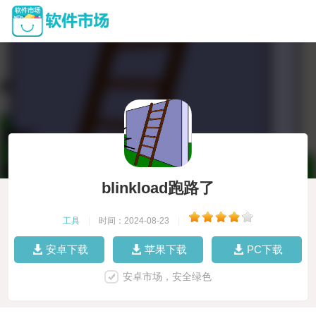
blinkload跑路了
工具
|
时间：2024-08-23
|
安卓下载
苹果下载
PC下载
安卓市场，安全绿色