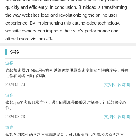
quickly and efficiently. In conclusion, Blinkload is transforming
the way websites load and revolutionizing the online user
experience. By implementing this cutting-edge technology,
website owners can improve their site's performance and
attract more visitors.#3#
评论
游客
这款加速器VPM应用程序可以给你提供最高速度和安全性的连接，并帮
助你在网络上自由移动。
2024-08-23
支持
[0]
反对
[0]
游客
这款app的客服非常专业，遇到问题总是能够及时解决，让我能够安心工
作。
2024-08-23
支持
[0]
反对
[0]
游客
这款学习软件的学习方式非常灵活，可以根据自己的需求选择学习方