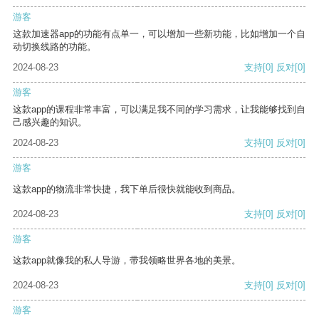
游客
这款加速器app的功能有点单一，可以增加一些新功能，比如增加一个自
动切换线路的功能。
2024-08-23
支持
[0]
反对
[0]
游客
这款app的课程非常丰富，可以满足我不同的学习需求，让我能够找到自
己感兴趣的知识。
2024-08-23
支持
[0]
反对
[0]
游客
这款app的物流非常快捷，我下单后很快就能收到商品。
2024-08-23
支持
[0]
反对
[0]
游客
这款app就像我的私人导游，带我领略世界各地的美景。
2024-08-23
支持
[0]
反对
[0]
游客