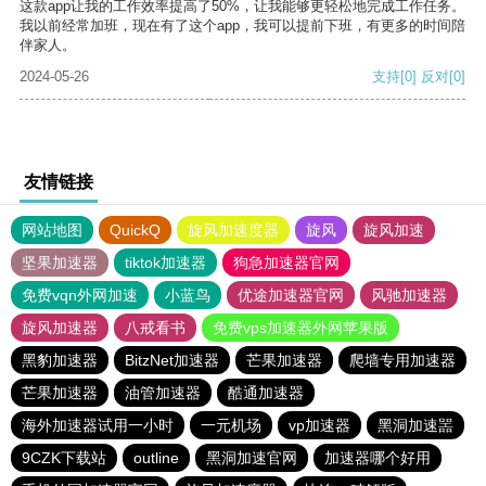
这款app让我的工作效率提高了50%，让我能够更轻松地完成工作任务。
我以前经常加班，现在有了这个app，我可以提前下班，有更多的时间陪
伴家人。
2024-05-26
支持
[0]
反对
[0]
友情链接
网站地图
QuickQ
旋风加速度器
旋风
旋风加速
坚果加速器
tiktok加速器
狗急加速器官网
免费vqn外网加速
小蓝鸟
优途加速器官网
风驰加速器
旋风加速器
八戒看书
免费vps加速器外网苹果版
黑豹加速器
BitzNet加速器
芒果加速器
爬墙专用加速器
芒果加速器
油管加速器
酷通加速器
海外加速器试用一小时
一元机场
vp加速器
黑洞加速噐
9CZK下载站
outline
黑洞加速官网
加速器哪个好用