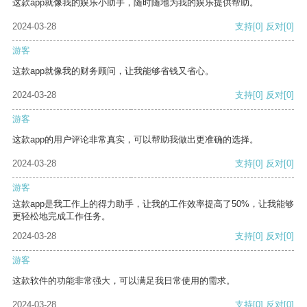
这款app就像我的娱乐小助手，随时随地为我的娱乐提供帮助。
2024-03-28
支持
[0]
反对
[0]
游客
这款app就像我的财务顾问，让我能够省钱又省心。
2024-03-28
支持
[0]
反对
[0]
游客
这款app的用户评论非常真实，可以帮助我做出更准确的选择。
2024-03-28
支持
[0]
反对
[0]
游客
这款app是我工作上的得力助手，让我的工作效率提高了50%，让我能够
更轻松地完成工作任务。
2024-03-28
支持
[0]
反对
[0]
游客
这款软件的功能非常强大，可以满足我日常使用的需求。
2024-03-28
支持
[0]
反对
[0]