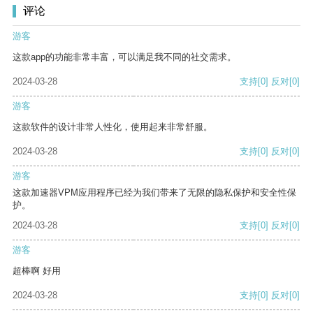
评论
游客
这款app的功能非常丰富，可以满足我不同的社交需求。
2024-03-28
支持
[0]
反对
[0]
游客
这款软件的设计非常人性化，使用起来非常舒服。
2024-03-28
支持
[0]
反对
[0]
游客
这款加速器VPM应用程序已经为我们带来了无限的隐私保护和安全性保
护。
2024-03-28
支持
[0]
反对
[0]
游客
超棒啊 好用
2024-03-28
支持
[0]
反对
[0]