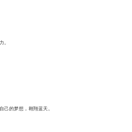
力。
自己的梦想，翱翔蓝天。