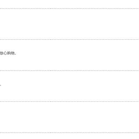
够放心购物。
。